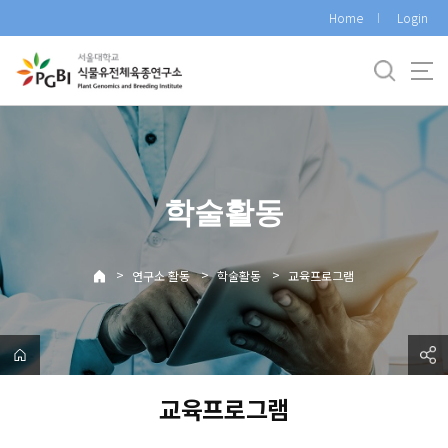
바
Home
Login
로
가
기
메
뉴
학술활동
>
>
>
연구소 활동
학술활동
교육프로그램
교육프로그램